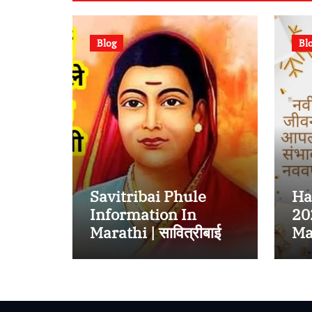
Blog
Bl
Savitribai Phule
Ha
Information In
20
Marathi | सावित्रीबाई
Mar
जोतीराव फुले यांच्याबद्दल
हार
संपूर्ण माहिती