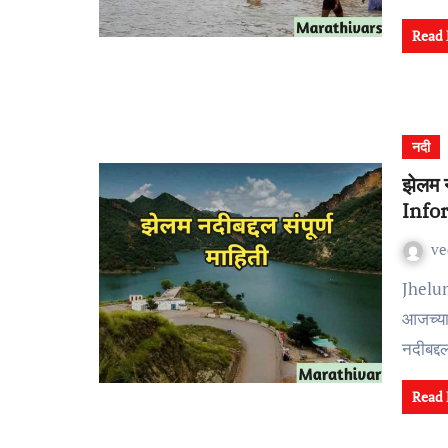
Read
नदी
झेलम 
Info
v
Jhelum River Information In Marathi नमस्कार मित्रांनो,
आजच्या
नदीबद्
Read