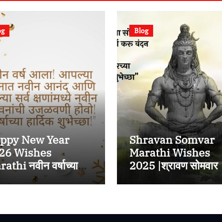
og
Blog
ppy New Year
Shravan Somvar
26 Wishes
Marathi Wishes
athi नवीन वर्षाच्या
2025 |श्रावण सोमवार
्दिक शुभेच्छा २०२६
निमित्त प्रियजनांना
WhatsApp,
Instagram,
Facebook वर पाठवा