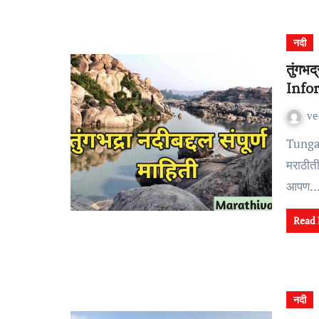
नदी
तुंगभ
Info
v
Tungabhadra River Information In Marathi तुंगभद्रा नदीची
मराठीती
आपण
Read
नदी