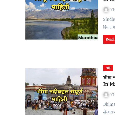
v
Sindhu River Information In marathi सिंधू नदीचा उगम
हिमालया
Read
नदी
भीमा 
In M
v
Bhima River Information In Marathi नमस्कार मित्रांनो, आजच्या
लेखात 