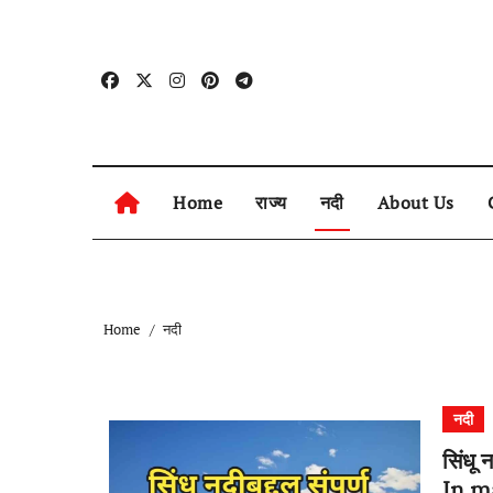
Skip
to
content
Home
राज्य
नदी
About Us
Home
नदी
नदी
सिंधू
In m