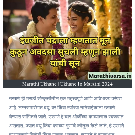
Marathi Ukhane | Ukhane In Marathi 2024
उखाणे ही मराठी संस्कृतीतील एक महत्त्वपूर्ण आणि अविभाज्य परंपरा
आहे. लग्नसमारंभात वधू-वर किंवा त्यांच्या नातेवाईकांना उखाणे
घेण्यास सांगितले जाते. उखाणे हे चार ओळींच्या काव्यात्मक स्वरूपात
असतात, ज्यात वधू किंवा वराच्या गुणांचे कौतुक केले जाते. हे उखाणे
साधारणपणे विनोदी किंवा सूचक असतात, त्यामुळे ते समारंभात