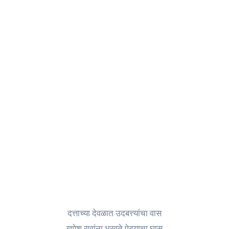
दत्ताच्या देवळात उदबत्त्यांचा वास
गणेश रावांना भरवते पेढ्याचा घास