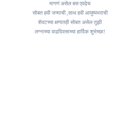
मागणं असेल बस एवढेच
सोबत हवी जन्माची ,साथ हवी आयुष्यभराची
शेवटच्या क्षणातही सोबत असेल तुझी
लग्नाच्या वाढदिवसाच्या हार्दिक शुभेच्छा!