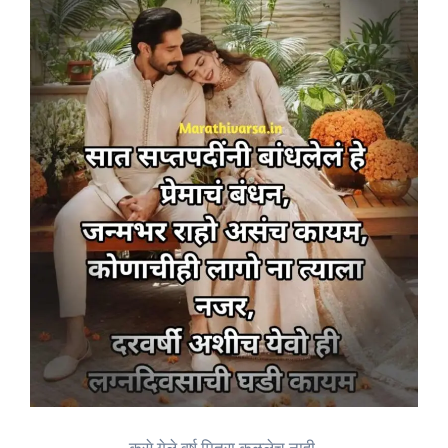
कसे गेले वर्ष मित्रा कळलेच नाही,